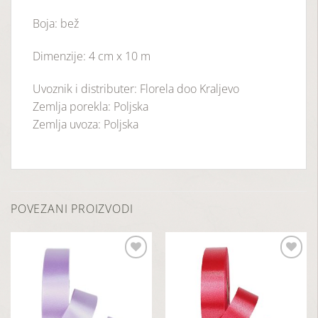
Boja: bež
Dimenzije: 4 cm x 10 m
Uvoznik i distributer: Florela doo Kraljevo
Zemlja porekla: Poljska
Zemlja uvoza: Poljska
POVEZANI PROIZVODI
Dodaj
Dodaj
u
u
listu
listu