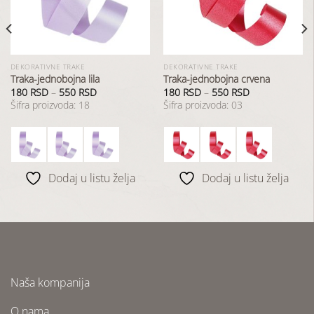
želja
želja
DEKORATIVNE TRAKE
DEKORATIVNE TRAKE
Traka-jednobojna lila
Traka-jednobojna crvena
180
RSD
–
550
RSD
180
RSD
–
550
RSD
Šifra proizvoda: 18
Šifra proizvoda: 03
Dodaj u listu želja
Dodaj u listu želja
Naša kompanija
O nama