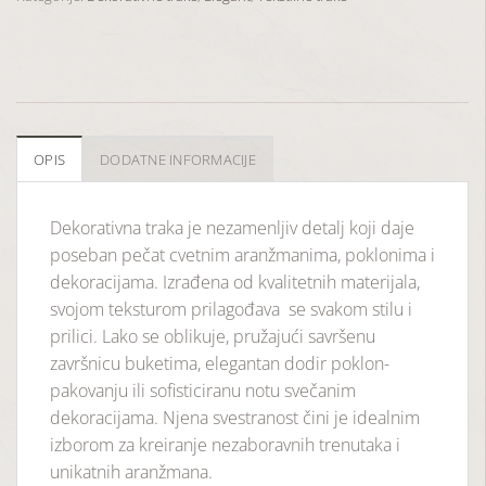
OPIS
DODATNE INFORMACIJE
Dekorativna traka je nezamenljiv detalj koji daje
poseban pečat cvetnim aranžmanima, poklonima i
dekoracijama. Izrađena od kvalitetnih materijala,
svojom teksturom prilagođava se svakom stilu i
prilici. Lako se oblikuje, pružajući savršenu
završnicu buketima, elegantan dodir poklon-
pakovanju ili sofisticiranu notu svečanim
dekoracijama. Njena svestranost čini je idealnim
izborom za kreiranje nezaboravnih trenutaka i
unikatnih aranžmana.