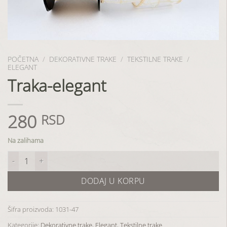
POČETNA
/
DEKORATIVNE TRAKE
/
TEKSTILNE TRAKE
/
ELEGANT
Traka-elegant
280
RSD
Na zalihama
Traka-elegant količina
DODAJ U KORPU
Šifra proizvoda:
1031-47
Kategorije:
Dekorativne trake
,
Elegant
,
Tekstilne trake