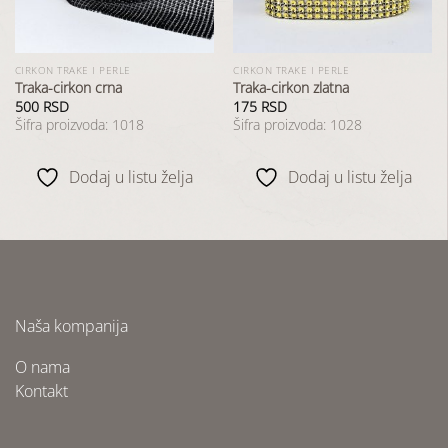
CIRKON TRAKE I PERLE
CIRKON TRAKE I PERLE
Traka-cirkon crna
Traka-cirkon zlatna
500
RSD
175
RSD
Šifra proizvoda: 1018
Šifra proizvoda: 1028
Dodaj u listu želja
Dodaj u listu želja
Naša kompanija
O nama
Kontakt