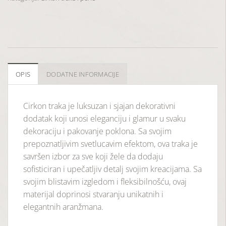
OPIS
DODATNE INFORMACIJE
Cirkon traka je luksuzan i sjajan dekorativni
dodatak koji unosi eleganciju i glamur u svaku
dekoraciju i pakovanje poklona. Sa svojim
prepoznatljivim svetlucavim efektom, ova traka je
savršen izbor za sve koji žele da dodaju
sofisticiran i upečatljiv detalj svojim kreacijama. Sa
svojim blistavim izgledom i fleksibilnošću, ovaj
materijal doprinosi stvaranju unikatnih i
elegantnih aranžmana.