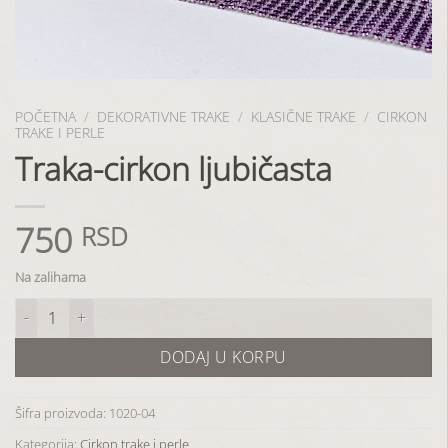
POČETNA
/
DEKORATIVNE TRAKE
/
KLASIČNE TRAKE
/
CIRKON
TRAKE I PERLE
Traka-cirkon ljubičasta
750
RSD
Na zalihama
Traka-cirkon ljubičasta količina
DODAJ U KORPU
Šifra proizvoda:
1020-04
Kategorija:
Cirkon trake i perle