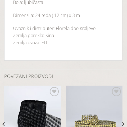
Boja: ljubičasta
Dimenzija: 24 reda ( 12 cm) x 3 m
Uvoznik i distributer: Florela doo Kraljevo
Zemlja porekla: Kina
Zemlja uvoza: EU
POVEZANI PROIZVODI
Dodaj
Dodaj
u
u
listu
listu
želja
želja