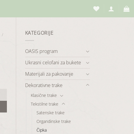
KATEGORIJE
/
OASIS program
Ukrasni celofani za bukete
Materijali za pakovanje
Dekorativne trake
Klasične trake
Tekstilne trake
Satenske trake
Organdinske trake
Čipka