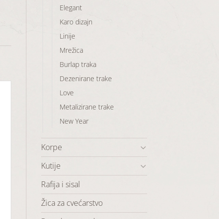
Elegant
Karo dizajn
Linije
Mrežica
Burlap traka
Dezenirane trake
Love
Metalizirane trake
New Year
Korpe
Kutije
Rafija i sisal
Žica za cvećarstvo