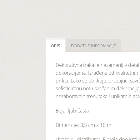
OPIS
DODATNE INFORMACIJE
Dekorativna traka je nezamenljiv deta
dekoracijama. Izrađena od kvalitetnih 
prilici. Lako se oblikuje, pružajući sa
sofisticiranu notu svečanim dekoracija
nezaboravnih trenutaka i unikatnih ar
Boja: ljubičasta
Dimenzije: 3,5 cm x 10 m
Uvoznik i distributer: Florela doo Kral