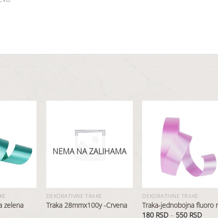
Dodaj
Dodaj
Dod
NEMA NA ZALIHAMA
u
u
u
listu
listu
list
želja
želja
želj
KE
DEKORATIVNE TRAKE
DEKORATIVNE TRAKE
a zelena
Traka 28mmx100y -Crvena
Traka-jednobojna fluoro 
180
RSD
–
550
RSD