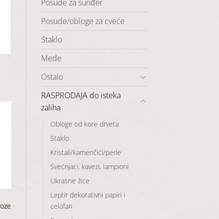
Posude za sunđer
Posude/obloge za cveće
Staklo
Mede
Ostalo
RASPRODAJA do isteka
zaliha
Obloge od kore drveta
Staklo
aj
Kristali/kamenčići/perle
u
Svećnjaci, kavezi, lampioni
a
Ukrasne žice
Leptir dekorativni papiri i
celofan
roze