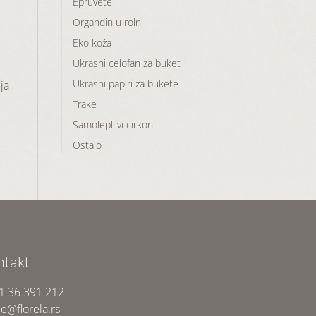
Epruvete
Organdin u rolni
Eko koža
Ukrasni celofan za buket
Ukrasni papiri za bukete
ja
Trake
Samolepljivi cirkoni
Ostalo
ntakt
1 36 391 212
ce@florela.rs