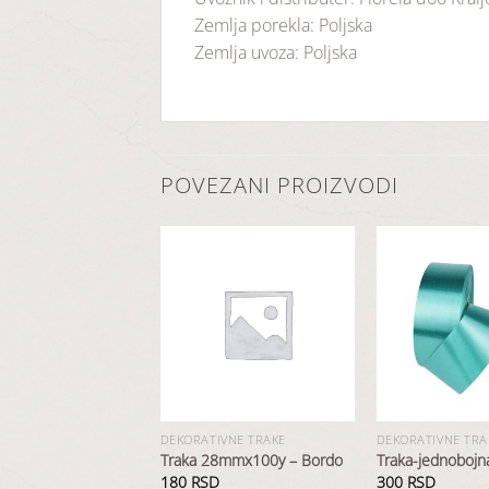
Zemlja porekla: Poljska
Zemlja uvoza: Poljska
POVEZANI PROIZVODI
Dodaj
Dodaj
A NA ZALIHAMA
u
u
listu
listu
želja
želja
IVNE TRAKE
DEKORATIVNE TRAKE
DEKORATIVNE TRA
8mmx100y – Bela
Traka 28mmx100y – Bordo
Traka-jednobojn
180
RSD
300
RSD