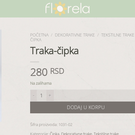
POČETNA
/
DEKORATIVNE TRAKE
/
TEKSTILNE TRAKE
ČIPKA
Traka-čipka
280
RSD
Na zalihama
Traka-čipka količina
DODAJ U KORPU
Šifra proizvoda:
1031-02
Kategorije:
Čipka
,
Dekorativne trake
,
Tekstilne trake