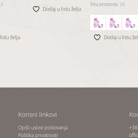
12
Šifra proizvoda: 25
Dodaj u listu želja
istu želja
Dodaj u listu žel
Korisni linkovi
Ko
Opšti uslovi poslovanja
+38
offi
Politika privatnosti