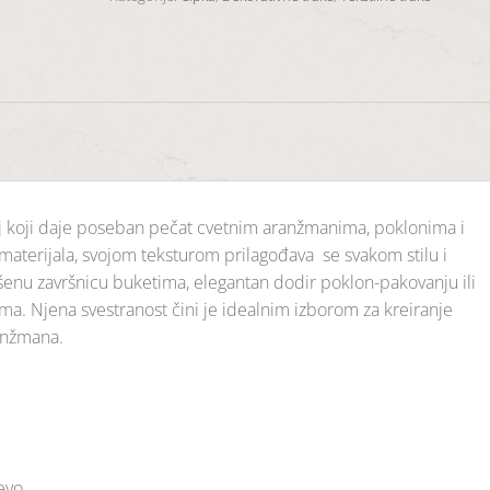
lj koji daje poseban pečat cvetnim aranžmanima, poklonima i
materijala, svojom teksturom prilagođava se svakom stilu i
vršenu završnicu buketima, elegantan dodir poklon-pakovanju ili
ma. Njena svestranost čini je idealnim izborom za kreiranje
anžmana.
jevo