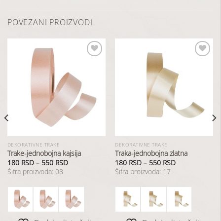
POVEZANI PROIZVODI
Dodaj
Dodaj
u
u
listu
listu
želja
želja
DEKORATIVNE TRAKE
DEKORATIVNE TRAKE
Trake-jednobojna kajsija
Traka-jednobojna zlatna
180
RSD
–
550
RSD
180
RSD
–
550
RSD
Šifra proizvoda: 08
Šifra proizvoda: 17