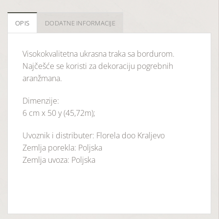
OPIS
DODATNE INFORMACIJE
Visokokvalitetna ukrasna traka sa bordurom.
Najčešće se koristi za dekoraciju pogrebnih
aranžmana.
Dimenzije:
6 cm x 50 y (45,72m);
Uvoznik i distributer: Florela doo Kraljevo
Zemlja porekla: Poljska
Zemlja uvoza: Poljska