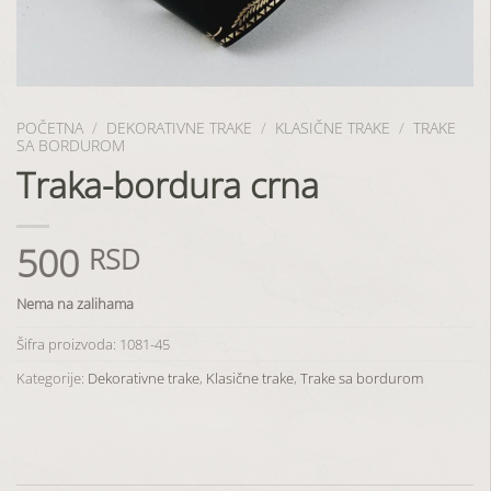
POČETNA
/
DEKORATIVNE TRAKE
/
KLASIČNE TRAKE
/
TRAKE
SA BORDUROM
Traka-bordura crna
500
RSD
Nema na zalihama
Šifra proizvoda:
1081-45
Kategorije:
Dekorativne trake
,
Klasične trake
,
Trake sa bordurom