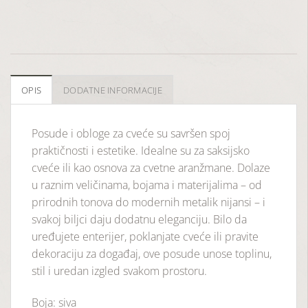
OPIS
DODATNE INFORMACIJE
Posude i obloge za cveće su savršen spoj
praktičnosti i estetike. Idealne su za saksijsko
cveće ili kao osnova za cvetne aranžmane. Dolaze
u raznim veličinama, bojama i materijalima – od
prirodnih tonova do modernih metalik nijansi – i
svakoj biljci daju dodatnu eleganciju. Bilo da
uređujete enterijer, poklanjate cveće ili pravite
dekoraciju za događaj, ove posude unose toplinu,
stil i uredan izgled svakom prostoru.
Boja: siva