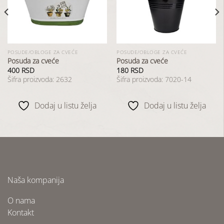
listu
listu
želja
želja
POSUDE/OBLOGE ZA CVEĆE
POSUDE/OBLOGE ZA CVEĆE
Posuda za cveće
Posuda za cveće
400
RSD
180
RSD
Šifra proizvoda: 2632
Šifra proizvoda: 7020-14
Dodaj u listu želja
Dodaj u listu želja
Naša kompanija
O nama
Kontakt