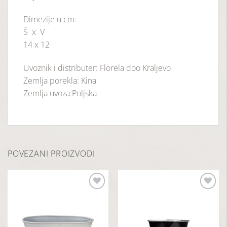
Dimezije u cm:
Š x V
14 x 12
Uvoznik i distributer: Florela doo Kraljevo
Zemlja porekla: Kina
Zemlja uvoza:Poljska
POVEZANI PROIZVODI
Dodaj
Dodaj
u
u