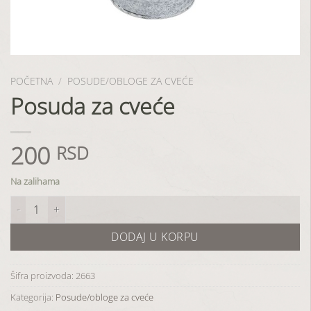
POČETNA
/
POSUDE/OBLOGE ZA CVEĆE
Posuda za cveće
200
RSD
Na zalihama
Posuda za cveće količina
DODAJ U KORPU
Šifra proizvoda:
2663
Kategorija:
Posude/obloge za cveće