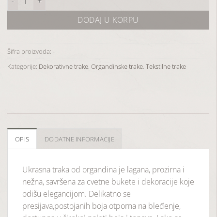
DODAJ U KORPU
Šifra proizvoda:
-
Kategorije:
Dekorativne trake
,
Organdinske trake
,
Tekstilne trake
OPIS
DODATNE INFORMACIJE
Ukrasna traka od organdina je lagana, prozirna i
nežna, savršena za cvetne bukete i dekoracije koje
odišu elegancijom. Delikatno se
presijava,postojanih boja otporna na bleđenje,