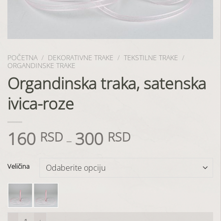
POČETNA
/
DEKORATIVNE TRAKE
/
TEKSTILNE TRAKE
/
ORGANDINSKE TRAKE
Organdinska traka, satenska
ivica-roze
160
300
RSD
RSD
–
Veličina
Organdinska traka, satenska ivica-roze količina