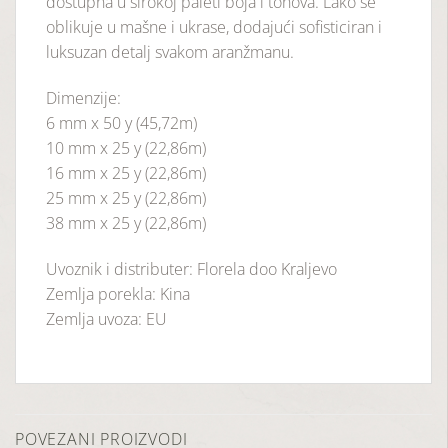
dostupna u širokoj paleti boja i tonova. Lako se
oblikuje u mašne i ukrase, dodajući sofisticiran i
luksuzan detalj svakom aranžmanu.
Dimenzije:
6 mm x 50 y (45,72m)
10 mm x 25 y (22,86m)
16 mm x 25 y (22,86m)
25 mm x 25 y (22,86m)
38 mm x 25 y (22,86m)
Uvoznik i distributer: Florela doo Kraljevo
Zemlja porekla: Kina
Zemlja uvoza: EU
POVEZANI PROIZVODI