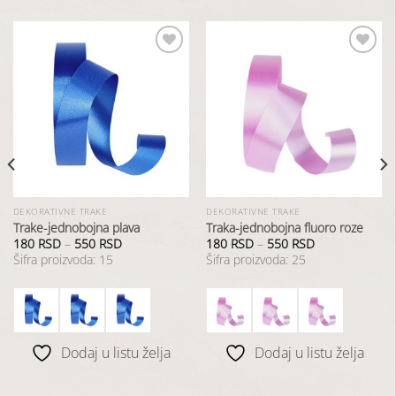
Dodaj
Dodaj
u
u
listu
listu
želja
želja
DEKORATIVNE TRAKE
DEKORATIVNE TRAKE
Trake-jednobojna plava
Traka-jednobojna fluoro roze
180
RSD
–
550
RSD
180
RSD
–
550
RSD
Šifra proizvoda: 15
Šifra proizvoda: 25
Dodaj u listu želja
Dodaj u listu želja