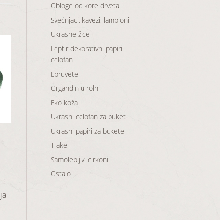
Obloge od kore drveta
Svećnjaci, kavezi, lampioni
Ukrasne žice
Leptir dekorativni papiri i
celofan
Epruvete
aj
Organdin u rolni
u
a
Eko koža
Ukrasni celofan za buket
Ukrasni papiri za bukete
Trake
Samolepljivi cirkoni
Ostalo
ja