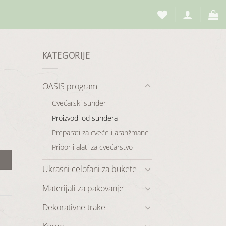
KATEGORIJE
OASIS program
Cvećarski sunđer
Proizvodi od sunđera
Preparati za cveće i aranžmane
Pribor i alati za cvećarstvo
Ukrasni celofani za bukete
Materijali za pakovanje
Dekorativne trake