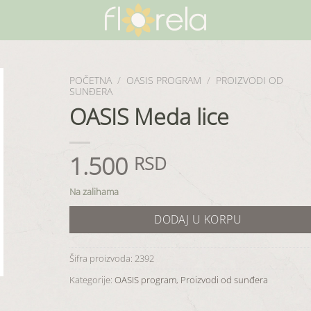
POČETNA
/
OASIS PROGRAM
/
PROIZVODI OD
SUNĐERA
OASIS Meda lice
1.500
RSD
Na zalihama
DODAJ U KORPU
Šifra proizvoda:
2392
Kategorije:
OASIS program
,
Proizvodi od sunđera