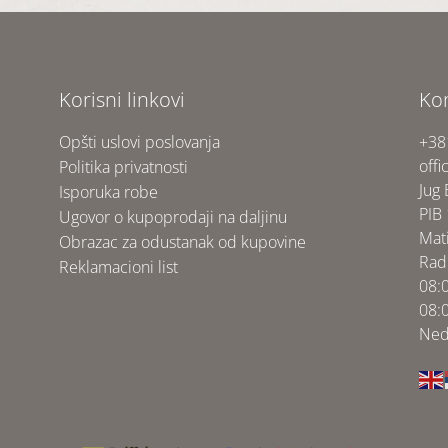
Korisni linkovi
Ko
Opšti uslovi poslovanja
+38
offi
Politika privatnosti
Jug
Isporuka robe
PIB
Ugovor o kupoprodaji na daljinu
Mat
Obrazac za odustanak od kupovine
Rad
Reklamacioni list
08:
08:
Ned