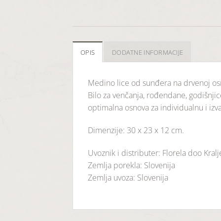
OPIS
DODATNE INFORMACIJE
Medino lice od sunđera na drvenoj osn
Bilo za venčanja, rođendane, godišnjic
optimalna osnova za individualnu i izv
Dimenzije: 30 x 23 x 12 cm.
Uvoznik i distributer: Florela doo Kral
Zemlja porekla: Slovenija
Zemlja uvoza: Slovenija