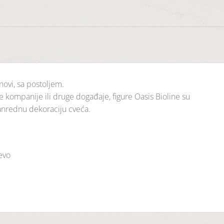
ovi, sa postoljem.
e kompanije ili druge događaje, figure Oasis Bioline su
anrednu dekoraciju cveća.
jevo