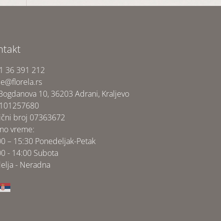
ntakt
1 36 391 212
ce@florela.rs
 Bogdanova 10, 36203 Adrani, Kraljevo
 101257680
ični broj 07363672
no vreme:
00 – 15:30 Ponedeljak-Petak
00 - 14:00 Subota
elja - Neradna