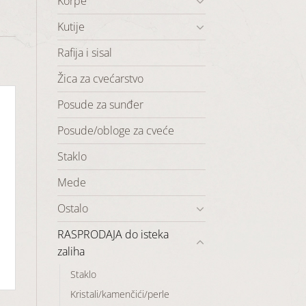
Korpe
Kutije
Rafija i sisal
Žica za cvećarstvo
Posude za sunđer
Posude/obloge za cveće
Staklo
Mede
Ostalo
RASPRODAJA do isteka
zaliha
Staklo
Kristali/kamenčići/perle