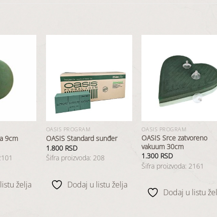
Dodaj
Dodaj
Dod
u
u
u
listu
listu
list
želja
želja
želj
OASIS PROGRAM
OASIS PROGRAM
OASIS Srce zatvoreno
la 9cm
OASIS Standard sunđer
vakuum 30cm
1.800
RSD
1.300
RSD
 2101
Šifra proizvoda: 208
Šifra proizvoda: 2161
istu želja
Dodaj u listu želja
Dodaj u listu žel