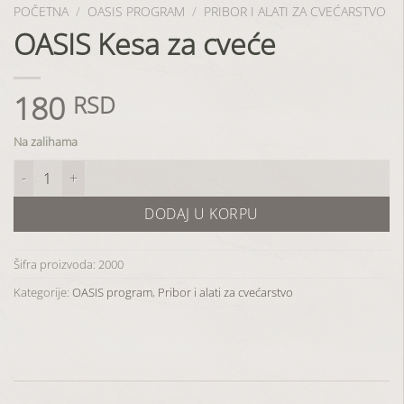
POČETNA
/
OASIS PROGRAM
/
PRIBOR I ALATI ZA CVEĆARSTVO
OASIS Kesa za cveće
180
RSD
Na zalihama
OASIS Kesa za cveće količina
DODAJ U KORPU
Šifra proizvoda:
2000
Kategorije:
OASIS program
,
Pribor i alati za cvećarstvo