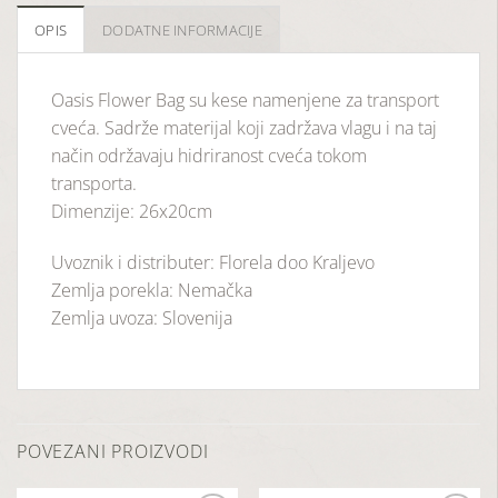
OPIS
DODATNE INFORMACIJE
Oasis Flower Bag su kese namenjene za transport
cveća. Sadrže materijal koji zadržava vlagu i na taj
način održavaju hidriranost cveća tokom
transporta.
Dimenzije: 26x20cm
Uvoznik i distributer: Florela doo Kraljevo
Zemlja porekla: Nemačka
Zemlja uvoza: Slovenija
POVEZANI PROIZVODI