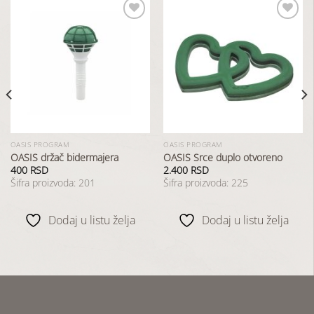
Dodaj
Dodaj
u
u
listu
listu
želja
želja
OASIS PROGRAM
OASIS PROGRAM
OASIS držač bidermajera
OASIS Srce duplo otvoreno
400
RSD
2.400
RSD
Šifra proizvoda: 201
Šifra proizvoda: 225
Dodaj u listu želja
Dodaj u listu želja