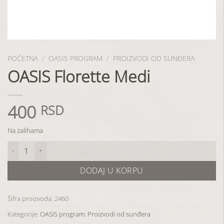
POČETNA
/
OASIS PROGRAM
/
PROIZVODI OD SUNĐERA
OASIS Florette Medi
400
RSD
Na zalihama
OASIS Florette Medi količina
DODAJ U KORPU
Šifra proizvoda:
2460
Kategorije:
OASIS program
,
Proizvodi od sunđera