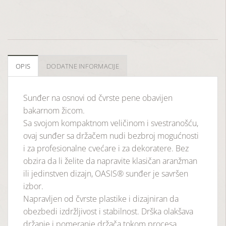
OPIS
DODATNE INFORMACIJE
Sunđer na osnovi od čvrste pene obavijen
bakarnom žicom.
Sa svojom kompaktnom veličinom i svestranošću,
ovaj sunđer sa držačem nudi bezbroj mogućnosti
i za profesionalne cvećare i za dekoratere. Bez
obzira da li želite da napravite klasičan aranžman
ili jedinstven dizajn, OASIS® sunđer je savršen
izbor.
Napravljen od čvrste plastike i dizajniran da
obezbedi izdržljivost i stabilnost. Drška olakšava
držanje i pomeranje držača tokom procesa