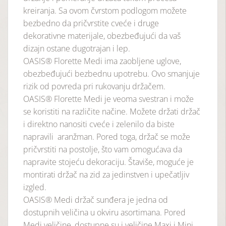
kreiranja. Sa ovom čvrstom podlogom možete
bezbedno da pričvrstite cveće i druge
dekorativne materijale, obezbeđujući da vaš
dizajn ostane dugotrajan i lep.
OASIS® Florette Medi ima zaobljene uglove,
obezbeđujući bezbednu upotrebu. Ovo smanjuje
rizik od povreda pri rukovanju držačem.
OASIS® Florette Medi je veoma svestran i može
se koristiti na različite načine. Možete držati držač
i direktno nanositi cveće i zelenilo da biste
napravili aranžman. Pored toga, držač se može
pričvrstiti na postolje, što vam omogućava da
napravite stojeću dekoraciju. Štaviše, moguće je
montirati držač na zid za jedinstven i upečatljiv
izgled.
OASIS® Medi držač sunđera je jedna od
dostupnih veličina u okviru asortimana. Pored
Medi veličine, dostupne su i veličine Maxi i Mini,