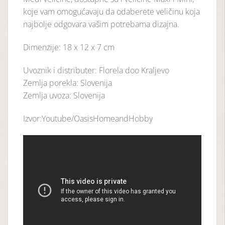
koje vam omogućavaju da odaberete veličinu koja
najbolje odgovara vašim potrebama dizajna.
Dimenzije: 18 x 12 x 7 cm
Uvoznik i distributer: Florela doo Kraljevo
Zemlja porekla: Slovenija
Zemlja uvoza: Slovenija
Izvor:Youtube/OasisHomeandHobby