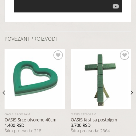
POVEZANI PROIZVODI
Dodaj
Dodaj
u
u
listu
listu
želja
želja
OASIS PROGRAM
OASIS PROGRAM
OASIS Srce otvoreno 40cm
OASIS Krst sa postoljem
1.400
RSD
3.700
RSD
Šifra proizvoda: 218
Šifra proizvoda: 2364