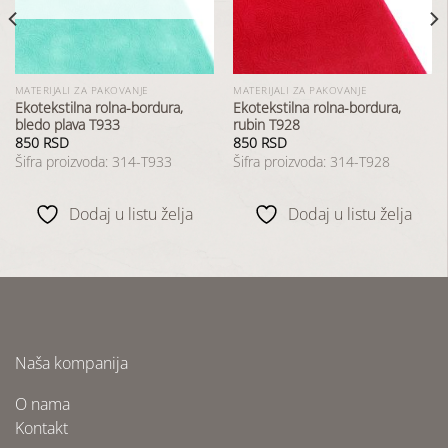
želja
želja
MATERIJALI ZA PAKOVANJE
MATERIJALI ZA PAKOVANJE
Ekotekstilna rolna-bordura,
Ekotekstilna rolna-bordura,
bledo plava T933
rubin T928
850
RSD
850
RSD
Šifra proizvoda: 314-T933
Šifra proizvoda: 314-T928
Dodaj u listu želja
Dodaj u listu želja
Naša kompanija
O nama
Kontakt