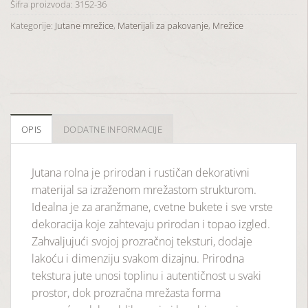
Šifra proizvoda:
3152-36
Kategorije:
Jutane mrežice
,
Materijali za pakovanje
,
Mrežice
OPIS
DODATNE INFORMACIJE
Jutana rolna
je
prirodan
i
rustičan
dekorativni
materijal
sa
izraženom
mrežastom
strukturom.
Idealna
je
za
aranžmane,
cvetne
bukete
i
sve
vrste
dekoracija
koje
zahtevaju
prirodan i
topao
izgled.
Zahvaljujući
svojoj
prozračnoj
teksturi,
dodaje
lakoću
i
dimenziju
svakom
dizajnu. Prirodna
tekstura jute unosi toplinu i autentičnost u svaki
prostor, dok prozračna mrežasta forma