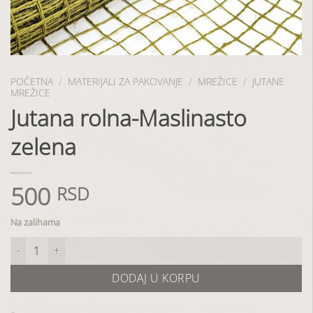
POČETNA
/
MATERIJALI ZA PAKOVANJE
/
MREŽICE
/
JUTANE
MREŽICE
Jutana rolna-Maslinasto
zelena
500
RSD
Na zalihama
Jutana rolna-Maslinasto zelena količina
DODAJ U KORPU