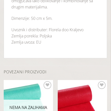
omogućava lako oblikovanje i kombinovanje sa
drugim materijalima.
Dimenzije: 50 cm x 5m.
Uvoznik i distributer: Florela doo Kraljevo
Zemlja porekla: Poljska
Zemlja uvoza: EU
POVEZANI PROIZVODI
Dodaj
Dodaj
u
u
NEMA NA ZALIHAMA
listu
listu