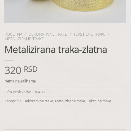
POČETNA
/
DEKORATIVNE TRAKE
/
TEKSTILNE TRAKE
/
METALIZIRANE TRAKE
Metalizirana traka-zlatna
320
RSD
Nema na zalihama
Šifra proizvoda:
1364-17
Kategorije:
Dekorativne trake
,
Metalizirane trake
,
Tekstilne trake