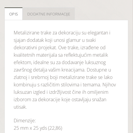
OPIS
DODATNE INFORMACIJE
Metalizirane trake za dekoraciju su elegantan i
sjajan dodatak koji unosi glamur u svaki
dekorativni projekat. Ove trake, izrađene od
kvalitetnih materijala sa reflektujućim metalik
efektom, idealne su za dodavanje luksuznog
završnog detalja vašim kreacijama. Dostupne u
zlatnoj i srebrnoj boji metalizirane trake se lako
kombinuju s različitim stilovima i temama. Njihov
luksuzan izgled i izdržljivost čine ih omiljenim
izborom za dekoracije koje ostavljaju snažan
utisak.
Dimenzije:
25 mm x 25 yds (22,86)