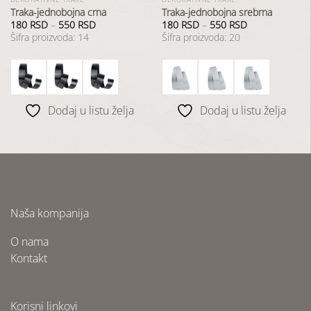
Traka-jednobojna crna
Traka-jednobojna srebrna
180
RSD
–
550
RSD
180
RSD
–
550
RSD
Šifra proizvoda: 14
Šifra proizvoda: 20
Dodaj u listu želja
Dodaj u listu želja
Naša kompanija
O nama
Kontakt
Korisni linkovi