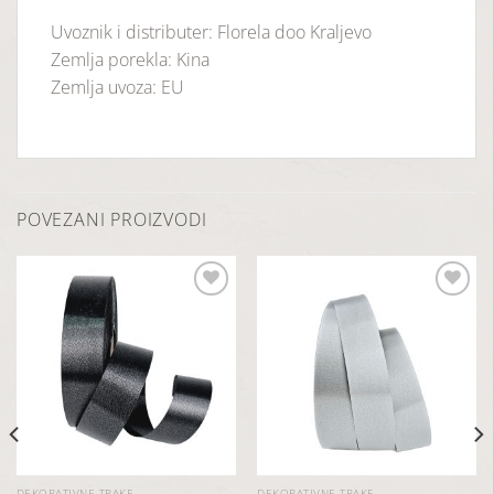
Uvoznik i distributer: Florela doo Kraljevo
Zemlja porekla: Kina
Zemlja uvoza: EU
POVEZANI PROIZVODI
Dodaj
Dodaj
u
u
listu
listu
želja
želja
DEKORATIVNE TRAKE
DEKORATIVNE TRAKE