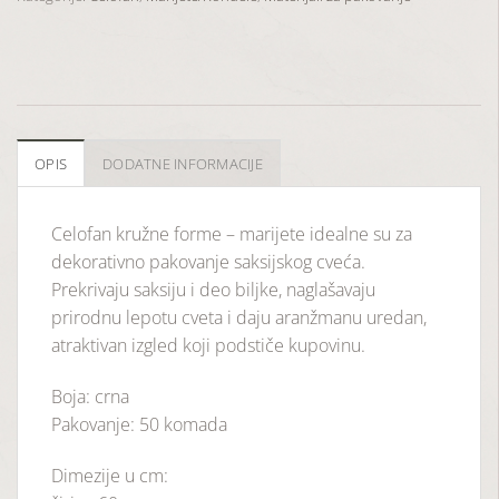
OPIS
DODATNE INFORMACIJE
Celofan kružne forme – marijete idealne su za
dekorativno pakovanje saksijskog cveća.
Prekrivaju saksiju i deo biljke, naglašavaju
prirodnu lepotu cveta i daju aranžmanu uredan,
atraktivan izgled koji podstiče kupovinu.
Boja: crna
Pakovanje: 50 komada
Dimezije u cm: