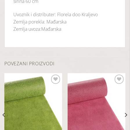
širina 60 cm
Uvoznik i distributer: Florela doo Kraljevo
Zemlja porekla: Mađarska
Zemlja uvoza:Mađarska
POVEZANI PROIZVODI
Dodaj
Dodaj
u
u
listu
listu
želja
želja