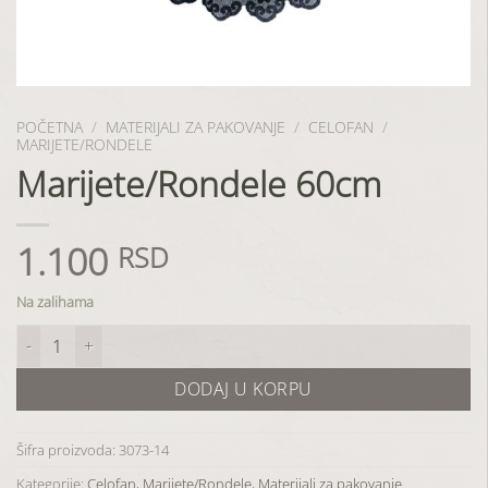
POČETNA
/
MATERIJALI ZA PAKOVANJE
/
CELOFAN
/
MARIJETE/RONDELE
Marijete/Rondele 60cm
1.100
RSD
Na zalihama
Marijete/Rondele 60cm količina
DODAJ U KORPU
Šifra proizvoda:
3073-14
Kategorije:
Celofan
,
Marijete/Rondele
,
Materijali za pakovanje