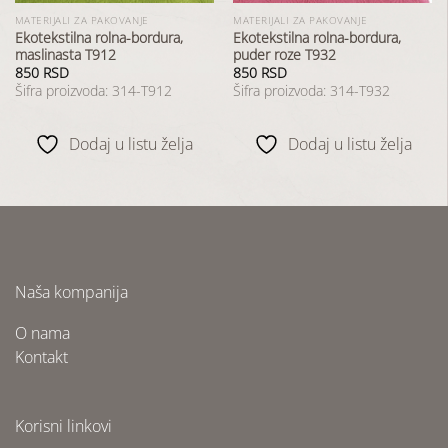
MATERIJALI ZA PAKOVANJE
MATERIJALI ZA PAKOVANJE
Ekotekstilna rolna-bordura,
Ekotekstilna rolna-bordura,
maslinasta T912
puder roze T932
850
RSD
850
RSD
Šifra proizvoda: 314-T912
Šifra proizvoda: 314-T932
Dodaj u listu želja
Dodaj u listu želja
Naša kompanija
O nama
Kontakt
Korisni linkovi