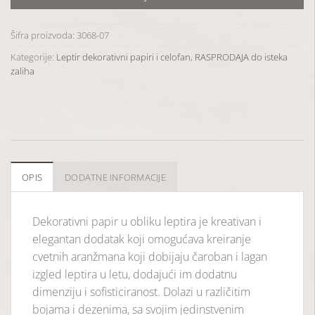
Šifra proizvoda:
3068-07
Kategorije:
Leptir dekorativni papiri i celofan
,
RASPRODAJA do isteka
zaliha
OPIS
DODATNE INFORMACIJE
Dekorativni papir u obliku leptira je kreativan i
elegantan dodatak koji omogućava kreiranje
cvetnih aranžmana koji dobijaju čaroban i lagan
izgled leptira u letu, dodajući im dodatnu
dimenziju i sofisticiranost. Dolazi u različitim
bojama i dezenima, sa svojim jedinstvenim