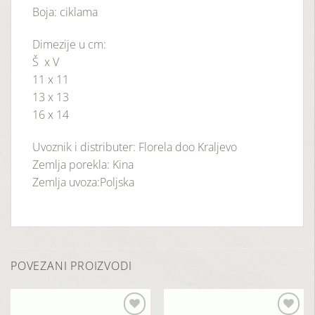
Boja: ciklama
Dimezije u cm:
Š x V
11 x 11
13 x 13
16 x 14
Uvoznik i distributer: Florela doo Kraljevo
Zemlja porekla: Kina
Zemlja uvoza:Poljska
POVEZANI PROIZVODI