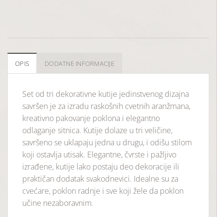
OPIS
DODATNE INFORMACIJE
Set od tri dekorativne kutije jedinstvenog dizajna
savršen je za izradu raskošnih cvetnih aranžmana,
kreativno pakovanje poklona i elegantno
odlaganje sitnica. Kutije dolaze u tri veličine,
savršeno se uklapaju jedna u drugu, i odišu stilom
koji ostavlja utisak. Elegantne, čvrste i pažljivo
izrađene, kutije lako postaju deo dekoracije ili
praktičan dodatak svakodnevici. Idealne su za
cvećare, poklon radnje i sve koji žele da poklon
učine nezaboravnim.