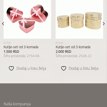
Dodaj
Dodaj
u
u
listu
listu
želja
želja
KUTIJE
KUTIJE
Kutije-set od 3 komada
Kutije-set od 3 komada
1.500
RSD
2.000
RSD
Šifra proizvoda: 2754-06
Šifra proizvoda: 2528-22
Dodaj u listu želja
Dodaj u listu želja
Naša kompanija