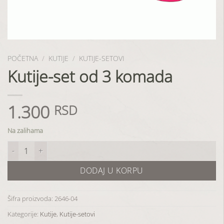
POČETNA
/
KUTIJE
/
KUTIJE-SETOVI
Kutije-set od 3 komada
1.300
RSD
Na zalihama
Kutije-set od 3 komada količina
DODAJ U KORPU
Šifra proizvoda:
2646-04
Kategorije:
Kutije
,
Kutije-setovi