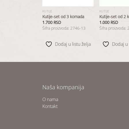
KUTIJE
KUTIJE
set od 3 komada
Kutije-set od 3 komada
Kutije-set od 2
SD
1.700
RSD
1.000
RSD
oizvoda: 2530-03
Šifra proizvoda: 2746-13
Šifra proizvoda:
odaj u listu želja
Dodaj u listu želja
Dodaj u l
Naša kompanija
O nama
Kontakt