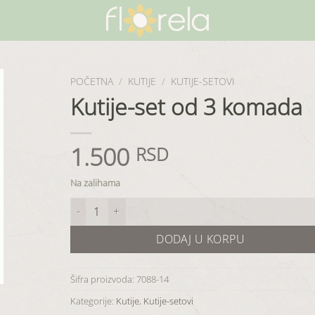
POČETNA
/
KUTIJE
/
KUTIJE-SETOVI
Kutije-set od 3 komada
1.500
RSD
Na zalihama
Kutije-set od 3 komada količina
DODAJ U KORPU
Šifra proizvoda:
7088-14
Kategorije:
Kutije
,
Kutije-setovi