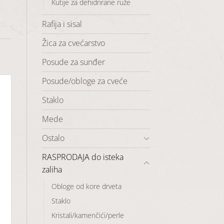
Kutije za dehidrirane ruže
Rafija i sisal
Žica za cvećarstvo
Posude za sunđer
Posude/obloge za cveće
Staklo
Mede
Ostalo
RASPRODAJA do isteka
zaliha
Obloge od kore drveta
Staklo
Kristali/kamenčići/perle