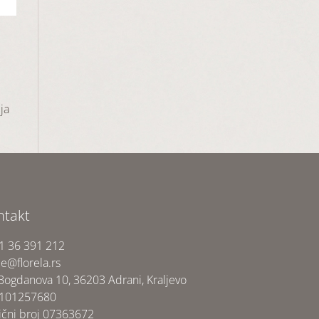
ja
ntakt
1 36 391 212
ce@florela.rs
 Bogdanova 10, 36203 Adrani, Kraljevo
 101257680
ični broj 07363672