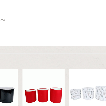
jevo
Dodaj
Dodaj
Dod
u
u
u
listu
listu
list
želja
želja
želj