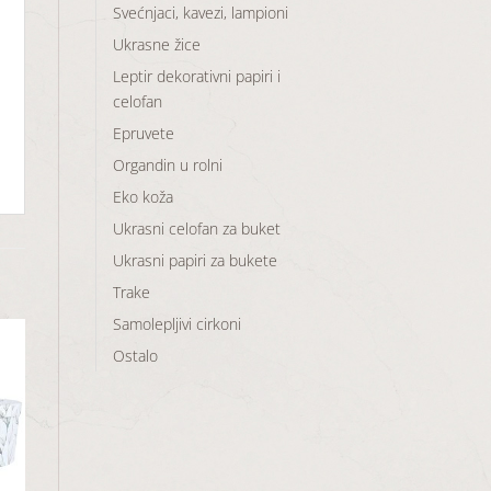
Svećnjaci, kavezi, lampioni
Ukrasne žice
Leptir dekorativni papiri i
celofan
Epruvete
Organdin u rolni
Eko koža
Ukrasni celofan za buket
Ukrasni papiri za bukete
Trake
Samolepljivi cirkoni
Ostalo
aj
u
a