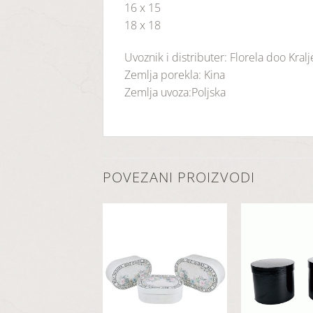
16 x 15
18 x 18
Uvoznik i distributer: Florela doo Kral
Zemlja porekla: Kina
Zemlja uvoza:Poljska
POVEZANI PROIZVODI
Dodaj
Dodaj
u
u
listu
listu
želja
želja