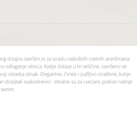
enog dizajna savršen je za izradu raskošnih cvetnih aranžmana,
 odlaganje sitnica. Kutije dolaze u tri veličine, savršeno se
ji ostavlja utisak. Elegantne, čvrste i pažljivo izrađene, kutije
čan dodatak svakodnevici. Idealne su za cvećare, poklon radnje
ravnim.