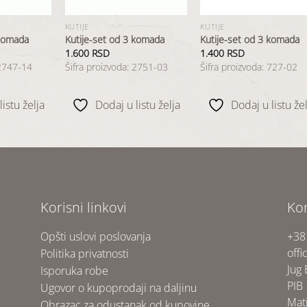
KUTIJE
KUTIJE
 komada
Kutije-set od 3 komada
Kutije-set od 3 komada
1.600
RSD
1.400
RSD
 2747-14
Šifra proizvoda: 2751-03
Šifra proizvoda: 727-02
istu želja
Dodaj u listu želja
Dodaj u listu žel
Korisni linkovi
Ko
Opšti uslovi poslovanja
+38
offi
Politika privatnosti
Jug
Isporuka robe
PIB
Ugovor o kupoprodaji na daljinu
Mat
Obrazac za odustanak od kupovine