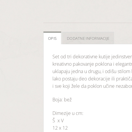
OPIS
DODATNE INFORMACIJE
Set od tri dekorativne kutije jedinstv
kreativno pakovanje poklona i elegantno
uklapaju jedna u drugu, i odišu stilom ko
lako postaju deo dekoracije ili prakti
i sve koji žele da poklon učine nezabo
Boja: bež
Dimezije u cm:
Š x V
12 x 12