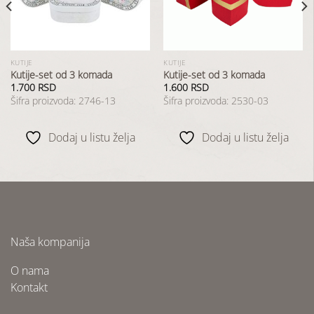
želja
želja
KUTIJE
KUTIJE
Kutije-set od 3 komada
Kutije-set od 3 komada
1.700
RSD
1.600
RSD
Šifra proizvoda: 2746-13
Šifra proizvoda: 2530-03
Dodaj u listu želja
Dodaj u listu želja
Naša kompanija
O nama
Kontakt