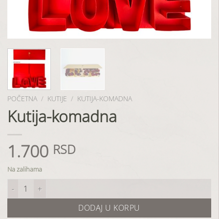
POČETNA
/
KUTIJE
/
KUTIJA-KOMADNA
Kutija-komadna
1.700
RSD
Na zalihama
Kutija-komadna količina
DODAJ U KORPU