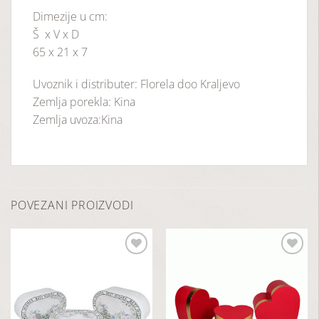
Dimezije u cm:
Š x V x D
65 x 21 x 7
Uvoznik i distributer: Florela doo Kraljevo
Zemlja porekla: Kina
Zemlja uvoza:Kina
POVEZANI PROIZVODI
Dodaj
Dodaj
u
u
listu
listu