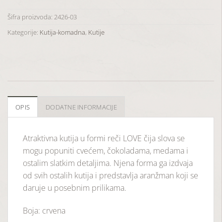
Šifra proizvoda:
2426-03
Kategorije:
Kutija-komadna
,
Kutije
OPIS
DODATNE INFORMACIJE
Atraktivna kutija u formi reči LOVE čija slova se
mogu popuniti cvećem, čokoladama, medama i
ostalim slatkim detaljima. Njena forma ga izdvaja
od svih ostalih kutija i predstavlja aranžman koji se
daruje u posebnim prilikama.
Boja: crvena