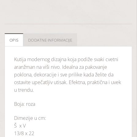
OPIS
DODATNE INFORMACIJE
Kutija modernog dizajna koja podiže svaki cvetni
aranžman na viši nivo. Idealna za pakovanje
poklona, dekoracije i sve prilike kada želite da
ostavite upečatljiv utisak. Efektna, praktična i uvek
u trendu.
Boja: roza
Dimezije u cm:
Š x V
13/8 x 22