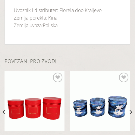
Uvoznik i distributer: Florela doo Kraljevo
Zemlja porekla: Kina
Zemlja uvoza:Poljska
POVEZANI PROIZVODI
Dodaj
Dodaj
u
u
listu
listu
želja
želja