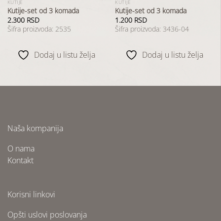
KUTIJE
KUTIJE
Kutije-set od 3 komada
Kutije-set od 3 komada
2.300
RSD
1.200
RSD
Šifra proizvoda: 2535
Šifra proizvoda: 3436-04
Dodaj u listu želja
Dodaj u listu želja
Naša kompanija
O nama
Kontakt
Korisni linkovi
Opšti uslovi poslovanja