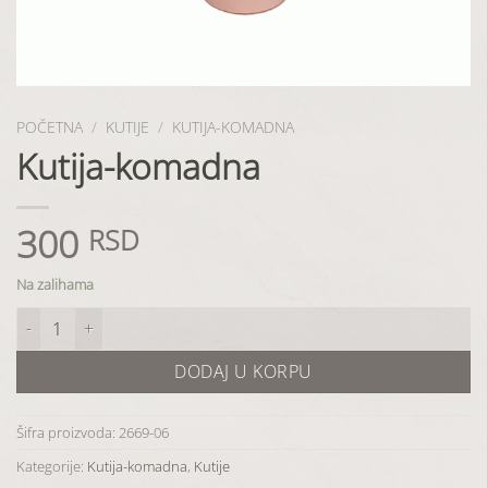
POČETNA
/
KUTIJE
/
KUTIJA-KOMADNA
Kutija-komadna
300
RSD
Na zalihama
Kutija-komadna količina
DODAJ U KORPU
Šifra proizvoda:
2669-06
Kategorije:
Kutija-komadna
,
Kutije