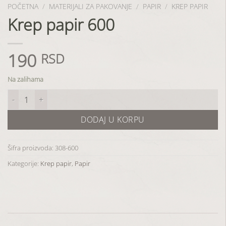
POČETNA
/
MATERIJALI ZA PAKOVANJE
/
PAPIR
/
KREP PAPIR
Krep papir 600
190
RSD
Na zalihama
Krep papir 600 količina
DODAJ U KORPU
Šifra proizvoda:
308-600
Kategorije:
Krep papir
,
Papir