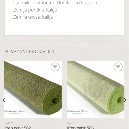
Uvoznik i distributer: Florela doo Kraljevo
Zemlja porekla: Italija
Zemlja uvoza: Italija
POVEZANI PROIZVODI
Dodaj
Dodaj
u
u
listu
listu
želja
želja
PAPIR
PAPIR
Krep papir 562
Krep papir 566