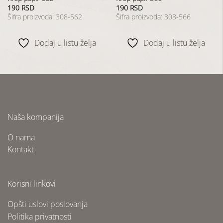
190
RSD
190
RSD
Šifra proizvoda: 308-562
Šifra proizvoda: 308-566
Dodaj u listu želja
Dodaj u listu želja
Naša kompanija
O nama
Kontakt
Korisni linkovi
Opšti uslovi poslovanja
Politika privatnosti