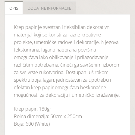
OPIS
DODATNE INFORMACIJE
Krep papir je svestran i fleksibilan dekorativni
materijal koji se koristi za razne kreativne
projekte, umetničke radove i dekoracije. Njegova
teksturirana, lagano naborana površina
omogućava lako oblikovanje i prilagođavanje
različitim potrebama, čineći ga savršenim izborom
za sve vrste rukotvorina. Dostupan u širokom
spektru boja, lagan, jednostavan za upotrebu i
efektan krep papir omogućava beskonačne
mogućnosti za dekoraciju i umetničko izražavanje.
Krep papir, 180gr
Rolna dimenzija: 50cm x 250cm
Boja: 600 (White)