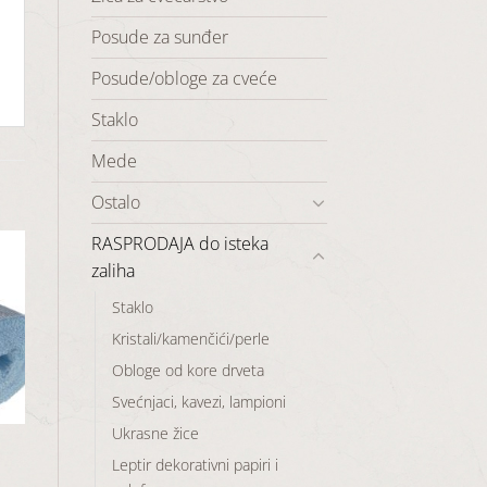
Posude za sunđer
Posude/obloge za cveće
Staklo
Mede
Ostalo
RASPRODAJA do isteka
zaliha
Staklo
aj
Kristali/kamenčići/perle
u
Obloge od kore drveta
a
Svećnjaci, kavezi, lampioni
Ukrasne žice
Leptir dekorativni papiri i