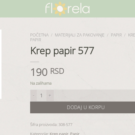
POČETNA
/
MATERIJALI ZA PAKOVANJE
/
PAPIR
/
KR
PAPIR
Krep papir 577
190
RSD
Na zalihama
Krep papir 577 količina
DODAJ U KORPU
Šifra proizvoda:
308-577
Kategorije:
Krep papir
,
Papir