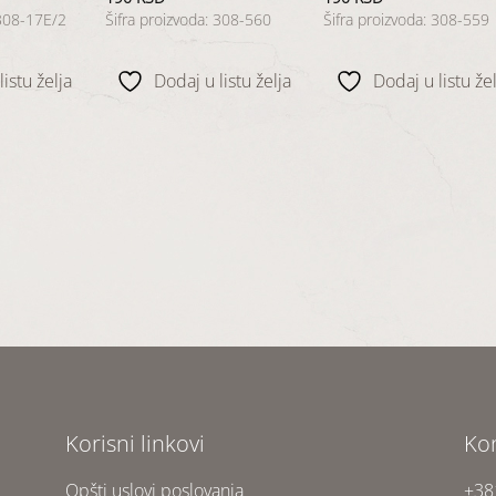
 308-17E/2
Šifra proizvoda: 308-560
Šifra proizvoda: 308-559
istu želja
Dodaj u listu želja
Dodaj u listu žel
Korisni linkovi
Ko
Opšti uslovi poslovanja
+38