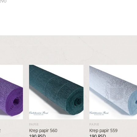
jevo
Dodaj
Dodaj
Dod
u
u
u
listu
listu
list
želja
želja
želj
PAPIR
PAPIR
2
Krep papir 560
Krep papir 559
190
RSD
190
RSD