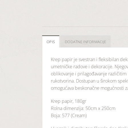
OPIS
DODATNE INFORMACIJE
Krep papir je svestran i fleksibilan dek
umetničke radove i dekoracije. Njego
oblikovanje i prilagođavanje različiti
rukotvorina. Dostupan u širokom spekt
omogućava beskonačne mogućnosti za 
Krep papir, 180gr
Rolna dimenzija: 50cm x 250cm
Boja: 577 (Cream)