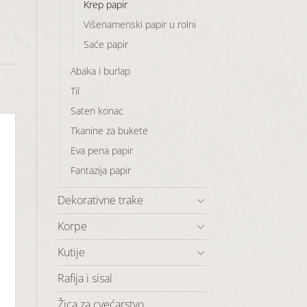
Krep papir
Višenamenski papir u rolni
Saće papir
Abaka i burlap
Til
Saten konac
Tkanine za bukete
Eva pena papir
Fantazija papir
Dekorativne trake
Korpe
Kutije
Rafija i sisal
Žica za cvećarstvo