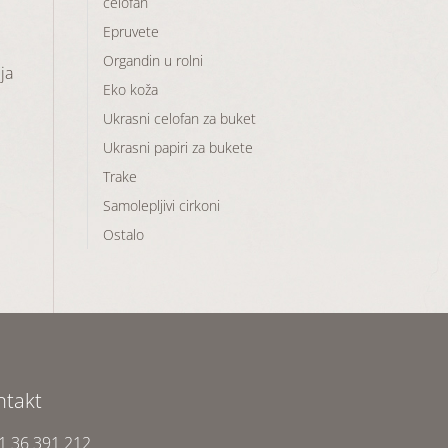
celofan
Epruvete
Organdin u rolni
ja
Eko koža
Ukrasni celofan za buket
Ukrasni papiri za bukete
Trake
Samolepljivi cirkoni
Ostalo
ntakt
1 36 391 212