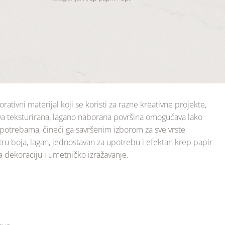
orativni materijal koji se koristi za razne kreativne projekte,
va teksturirana, lagano naborana površina omogućava lako
m potrebama, čineći ga savršenim izborom za sve vrste
ru boja, lagan, jednostavan za upotrebu i efektan krep papir
dekoraciju i umetničko izražavanje.