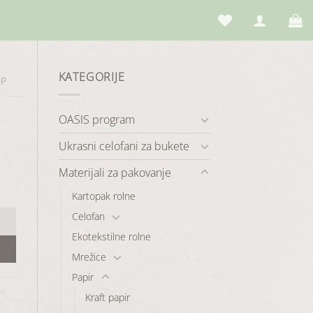
KATEGORIJE
EP
OASIS program
Ukrasni celofani za bukete
Materijali za pakovanje
Kartopak rolne
Celofan
Ekotekstilne rolne
Mrežice
Papir
Kraft papir