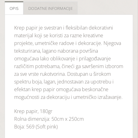
OPIS
DODATNE INFORMACIJE
Krep papir je svestran i fleksibilan dekorativni
materijal koji se koristi za razne kreativne
projekte, umetničke radove i dekoracije. Njegova
teksturirana, lagano naborana površina
omogućava lako oblikovanje i prilagođavanje
različitim potrebama, čineći ga savršenim izborom
za sve vrste rukotvorina. Dostupan u širokom
spektru boja, lagan, jednostavan za upotrebu i
efektan krep papir omogućava beskonačne
mogućnosti za dekoraciju i umetničko izražavanje.
Krep papir, 180gr
Rolna dimenzija: 50cm x 250cm
Boja: 569 (Soft pink)