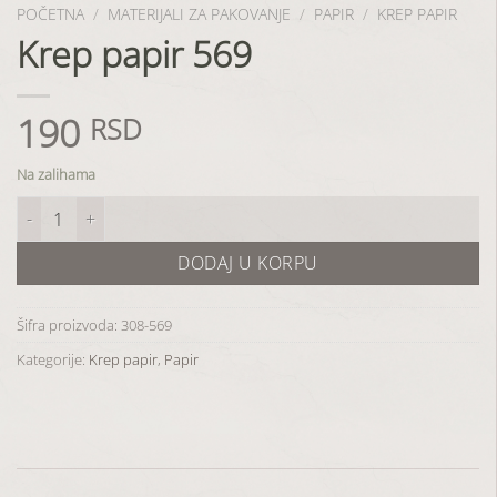
POČETNA
/
MATERIJALI ZA PAKOVANJE
/
PAPIR
/
KREP PAPIR
Krep papir 569
190
RSD
Na zalihama
Krep papir 569 količina
DODAJ U KORPU
Šifra proizvoda:
308-569
Kategorije:
Krep papir
,
Papir