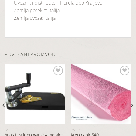
Uvoznik i distributer: Florela doo Kraljevo
Zemlja porekla: Italija
Zemlja uvoza: Italija
POVEZANI PROIZVODI
Dodaj
Dodaj
u
u
listu
listu
želja
želja
PAPIR
PAPIR
Aparat za krepovanje – metalni
Krep papir 549