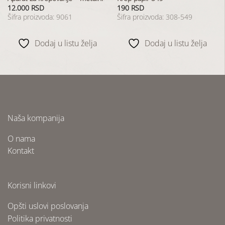
12.000
RSD
190
RSD
Šifra proizvoda: 9061
Šifra proizvoda: 308-549
Dodaj u listu želja
Dodaj u listu želja
Naša kompanija
O nama
Kontakt
Korisni linkovi
Opšti uslovi poslovanja
Politika privatnosti