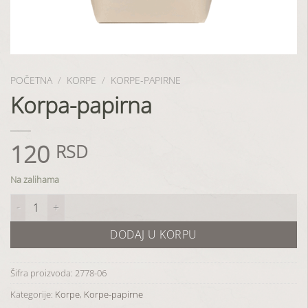
POČETNA
/
KORPE
/
KORPE-PAPIRNE
Korpa-papirna
120
RSD
Na zalihama
Korpa-papirna količina
DODAJ U KORPU
Šifra proizvoda:
2778-06
Kategorije:
Korpe
,
Korpe-papirne