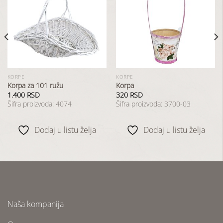
Dodaj
Dodaj
u
u
listu
listu
želja
želja
KORPE
KORPE
Korpa za 101 ružu
Korpa
1.400
RSD
320
RSD
Šifra proizvoda: 4074
Šifra proizvoda: 3700-03
Dodaj u listu želja
Dodaj u listu želja
Naša kompanija