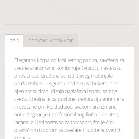
OPIS
DODATNE INFORMACIJE
Elegantna korpa od kvalitetnog papira, savršena za
cvetne aranžmane, kombinuje čvrstoću i estetsku
privlačnost. Izrađena od izdržljivog materijala,
pruža stabilnu i sigurnu podršku za bukete, dok
njen sofisticirani dizajn naglašava lepotu samog
cveća. Idealna je za poklone, dekoraciju enterijera
ili svečane prilike, dodajući svakom aranžmanu
notu elegancije i profesionalnog finiša. Dodatno,
lagana je i jednostavna za transport, što je čini
praktičnim izborom za cvećare i ljubitelje cvetnih
kreacija.