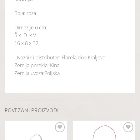
Boja: roza
Dimezije u cm:
Š x D x V
16 x 8 x 32
Uvoznik i distributer: Florela doo Kraljevo
Zemlja porekla: Kina
Zemlja uvoza:Poljska
POVEZANI PROIZVODI