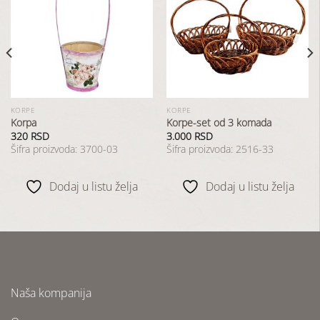
Dodaj
Dodaj
u
u
listu
listu
želja
želja
KORPE
KORPE
Korpa
Korpe-set od 3 komada
320
RSD
3.000
RSD
Šifra proizvoda: 3700-03
Šifra proizvoda: 2516-33
Dodaj u listu želja
Dodaj u listu želja
Naša kompanija