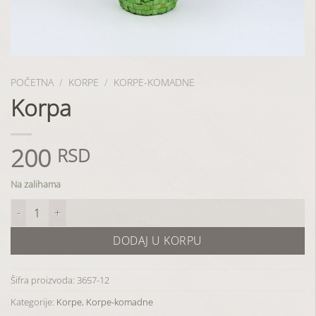
POČETNA
/
KORPE
/
KORPE-KOMADNE
Korpa
200
RSD
Na zalihama
Korpa količina
DODAJ U KORPU
Šifra proizvoda:
3657-12
Kategorije:
Korpe
,
Korpe-komadne