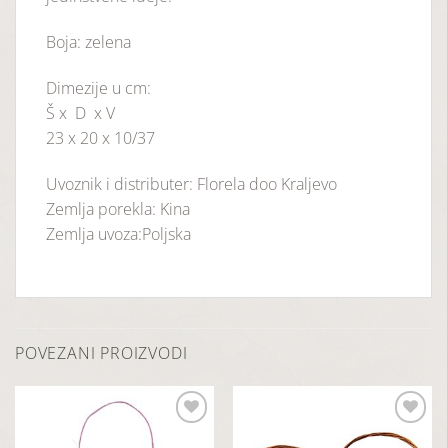
Boja: zelena
Dimezije u cm:
Š x D x V
23 x 20 x 10/37
Uvoznik i distributer: Florela doo Kraljevo
Zemlja porekla: Kina
Zemlja uvoza:Poljska
POVEZANI PROIZVODI