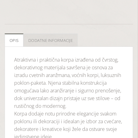
OPIS
DODATNE INFORMACIJE
Atraktivna i praktična korpa izrađena od čvrstog,
dekorativnog materijala savršena je osnova za
izradu cvetnih aranžmana, voćnih korpi, luksuznih
poklon-paketa. Njena stabilna konstrukcija
omogućava lako aranžiranje i sigurno prenošenje,
dok univerzalan dizajn pristaje uz sve stilove – od
rustičnog do modernog.
Korpa dodaje notu prirodne elegancije svakom
poklonu ili dekoraciji i idealan je izbor za cvećare,
dekoratere i kreativce koji žele da ostvare svoje
jedinstvene ideje.