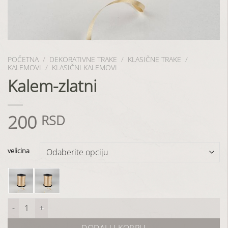
POČETNA
/
DEKORATIVNE TRAKE
/
KLASIČNE TRAKE
/
KALEMOVI
/
KLASIČNI KALEMOVI
Kalem-zlatni
200
RSD
velicina
Kalem-zlatni količina
DODAJ U KORPU