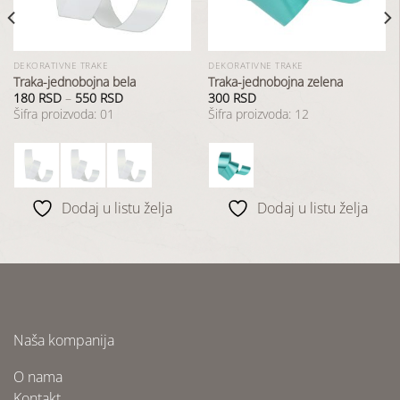
DEKORATIVNE TRAKE
DEKORATIVNE TRAKE
Traka-jednobojna bela
Traka-jednobojna zelena
180
RSD
–
550
RSD
300
RSD
Šifra proizvoda: 01
Šifra proizvoda: 12
Dodaj u listu želja
Dodaj u listu želja
Naša kompanija
O nama
Kontakt