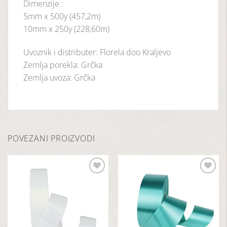
Dimenzije :
5mm x 500y (457,2m)
10mm x 250y (228,60m)
Uvoznik i distributer: Florela doo Kraljevo
Zemlja porekla: Grčka
Zemlja uvoza: Grčka
POVEZANI PROIZVODI
Dodaj
Dodaj
u
u
listu
listu
želja
želja