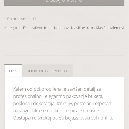
Šifra proizvoda:
.17
Kategorije:
Dekorativne trake
,
Kalemovi
,
Klasične trake
,
Klasični kalemovi
OPIS
DODATNE INFORMACIJE
Kalem
od
polipropilena
je
savršen
detalj
za
profesionalno
i
elegantno
pakovanje
buketa,
poklona
i
dekoracija. Izdržljiv
,
postojan
i
otporan
na
vlagu,
lako
se
oblikuje
u
spirale
i
mašne.
Dostupan
u
širokoj
paleti
boja,
za
svaki
stil
i
priliku.