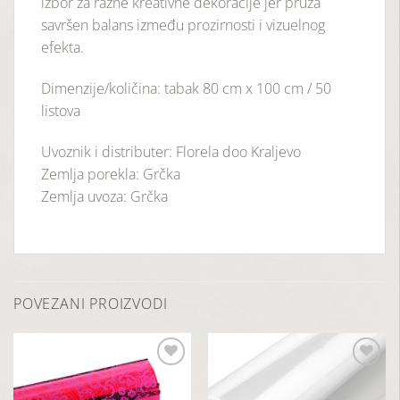
izbor za razne kreativne dekoracije jer pruža
savršen balans između prozirnosti i vizuelnog
efekta.
Dimenzije/količina: tabak 80 cm x 100 cm / 50
listova
Uvoznik i distributer: Florela doo Kraljevo
Zemlja porekla: Grčka
Zemlja uvoza: Grčka
POVEZANI PROIZVODI