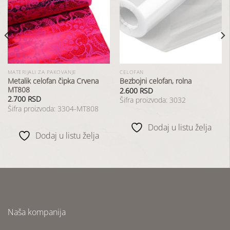
Dodaj
Dodaj
u
u
listu
listu
želja
želja
MATERIJALI ZA PAKOVANJE
CELOFAN
Metalik celofan čipka Crvena
Bezbojni celofan, rolna
MT808
2.600
RSD
2.700
RSD
Šifra proizvoda: 3032
Šifra proizvoda: 3304-MT808
Dodaj u listu želja
Dodaj u listu želja
Naša kompanija