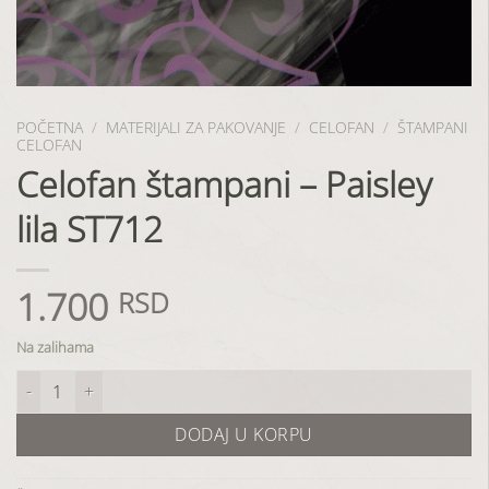
POČETNA
/
MATERIJALI ZA PAKOVANJE
/
CELOFAN
/
ŠTAMPANI
CELOFAN
Celofan štampani – Paisley
lila ST712
1.700
RSD
Na zalihama
Celofan štampani - Paisley lila ST712 količina
DODAJ U KORPU