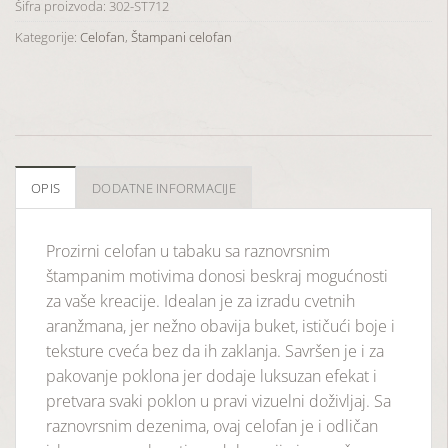
Šifra proizvoda:
302-ST712
Kategorije:
Celofan
,
Štampani celofan
OPIS
DODATNE INFORMACIJE
Prozirni celofan u tabaku sa raznovrsnim
štampanim motivima donosi beskraj mogućnosti
za vaše kreacije. Idealan je za izradu cvetnih
aranžmana, jer nežno obavija buket, ističući boje i
teksture cveća bez da ih zaklanja. Savršen je i za
pakovanje poklona jer dodaje luksuzan efekat i
pretvara svaki poklon u pravi vizuelni doživljaj. Sa
raznovrsnim dezenima, ovaj celofan je i odličan